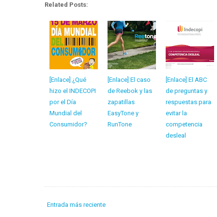
Related Posts:
[Enlace] ¿Qué
[Enlace] El caso
[Enlace] El ABC
hizo el INDECOPI
de Reebok y las
de preguntas y
por el Día
zapatillas
respuestas para
Mundial del
EasyTone y
evitar la
Consumidor?
RunTone
competencia
desleal
Entrada más reciente