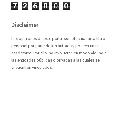
7
2
6
0
0
0
Disclaimer
Las opiniones de este portal son efectuadas a título
personal por parte de los autores y poseen un fin
académico. Por ello, no involucran en modo alguno a
las entidades públicas o privadas a las cuales se
encuentren vinculados.