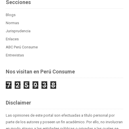
Secciones
Blogs
Normas
Jurisprudencia
Enlaces
ABC Perú Consume
Entrevistas
Nos visitan en Perú Consume
7
2
5
9
3
8
Disclaimer
Las opiniones de este portal son efectuadas a título personal por
parte de los autores y poseen un fin académico. Por ello, no involucran
en modo alguno a las entidades públicas o privadas a las cuales se