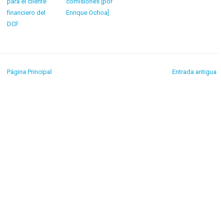
para el cliente
comisiones [por
financiero del
Enrique Ochoa]
DCF
Página Principal
Entrada antigua