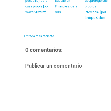
pesadilla) de la
Educación
desprotege sus
casa propia [por
Financiera de la
propios
Walter Alvarez]
SBS
intereses? [por
Enrique Ochoa]
Entrada más reciente
0 comentarios:
Publicar un comentario