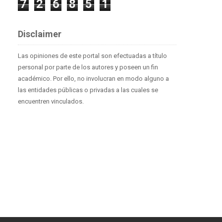
7
2
6
8
5
1
Disclaimer
Las opiniones de este portal son efectuadas a título
personal por parte de los autores y poseen un fin
académico. Por ello, no involucran en modo alguno a
las entidades públicas o privadas a las cuales se
encuentren vinculados.