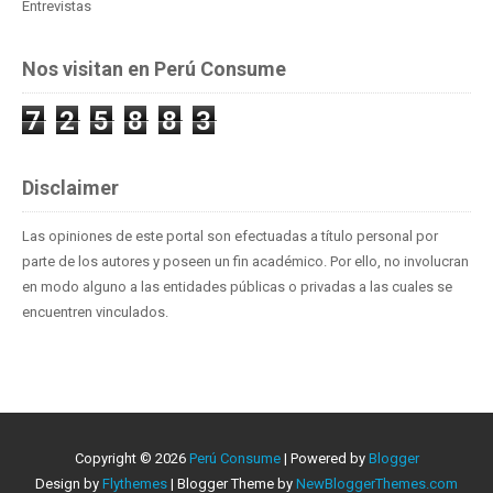
Entrevistas
Nos visitan en Perú Consume
7
2
5
8
8
3
Disclaimer
Las opiniones de este portal son efectuadas a título personal por
parte de los autores y poseen un fin académico. Por ello, no involucran
en modo alguno a las entidades públicas o privadas a las cuales se
encuentren vinculados.
Copyright ©
2026
Perú Consume
| Powered by
Blogger
Design by
Flythemes
| Blogger Theme by
NewBloggerThemes.com